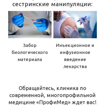
сестринские манипуляции:
Забор
Инъекционное и
биологического
инфузионное
материала
введение
лекарства
Telegram-бот для запису
Обращайтесь, клиника по
Viber
современной, многопрофильной
медицине «ПрофиМед» ждет вас!