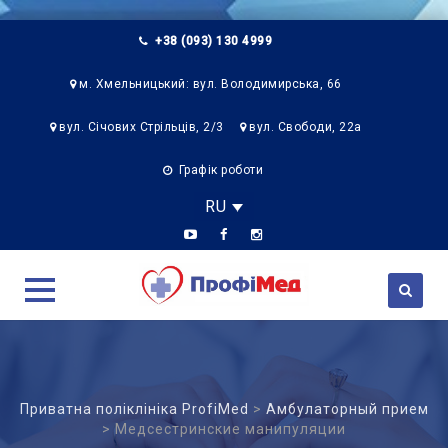
+38 (093) 130 4999
м. Хмельницький: вул. Володимирська, 66
вул. Січових Стрільців, 2/3
вул. Свободи, 22а
Графік роботи
RU
Skip
to
content
Приватна поліклініка ProfiMed
>
Амбулаторный прием
>
Медсестринские манипуляции