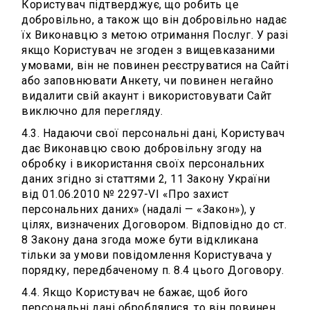
Користувач підтверджує, що робить це
добровільно, а також що він добровільно надає
їх Виконавцю з метою отримання Послуг. У разі
якщо Користувач не згоден з вищевказаними
умовами, він не повинен реєструватися на Сайті
або заповнювати Анкету, чи повинен негайно
видалити свій акаунт і використовувати Сайт
виключно для перегляду.
4.3. Надаючи свої персональні дані, Користувач
дає Виконавцю свою добровільну згоду на
обробку і використання своїх персональних
даних згідно зі статтями 2, 11 Закону України
від 01.06.2010 № 2297-VI «Про захист
персональних даних» (надалі — «Закон»), у
цілях, визначених Договором. Відповідно до ст.
8 Закону дана згода може бути відкликана
тільки за умови повідомлення Користувача у
порядку, передбаченому п. 8.4 цього Договору.
4.4. Якщо Користувач не бажає, щоб його
персональні дані оброблялися, то він повинен