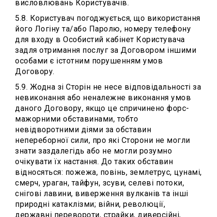
висловлювань Користувачів.
5.8. Користувач погоджується, що використання
його Логіну та/або Паролю, номеру телефону
для входу в Особистий кабінет Користувача
задля отримання послуг за Договором іншими
особами є істотним порушенням умов
Договору.
5.9. Жодна зі Сторін не несе відповідальності за
невиконання або неналежне виконання умов
даного Договору, якщо це спричинено форс-
мажорними обставинами, тобто
невідворотними діями за обставин
непереборної сили, про які Сторони не могли
знати заздалегідь або не могли розумно
очікувати їх настання. До таких обставин
відносяться: пожежа, повінь, землетрус, цунамі,
смерч, ураган, тайфун, зсуви, селеві потоки,
снігові лавини, виверження вулканів та інші
природні катаклізми; війни, революції,
державні перевороти, страйки, диверсійні,