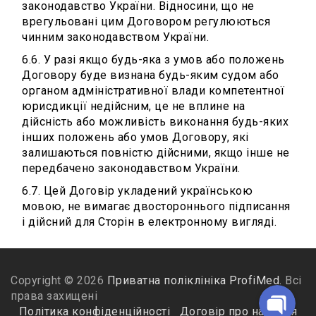
законодавство України. Відносини, що не
врегульовані цим Договором регулюються
чинним законодавством України.
6.6. У разі якщо будь-яка з умов або положень
Договору буде визнана будь-яким судом або
органом адміністративної влади компетентної
юрисдикції недійсним, це не вплине на
Telegram-бот для запису
дійсність або можливість виконання будь-яких
інших положень або умов Договору, які
залишаються повністю дійсними, якщо інше не
Viber
передбачено законодавством України.
6.7. Цей Договір укладений українською
Telegram
мовою, не вимагає двостороннього підписання
і дійсний для Сторін в електронному вигляді.
Facebook Messenge
Copyright © 2026
Приватна поліклініка ProfiMed.
Всі
права захищені
Політика конфіденційності
Договір про надання