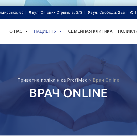
имирська, 66
вул. Січових Стрільців, 2/3
вул. Свободи, 22а
Skip
to
О НАС
ПАЦИЕНТУ
СЕМЕЙНАЯ КЛИНИКА
ПОЛИКЛ
content
Приватна поліклініка ProfiMed
>
Врач Online
ВРАЧ ONLINE