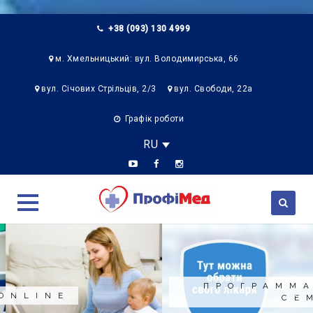
+38 (093) 130 4999
м. Хмельницький: вул. Володимирська, 66
вул. Січових Стрільців, 2/3
вул. Свободи, 22а
Графік роботи
RU
Skip
to
content
ПРОГРАММА «ЗДОРОВАЯ
СЕМЬЯ»