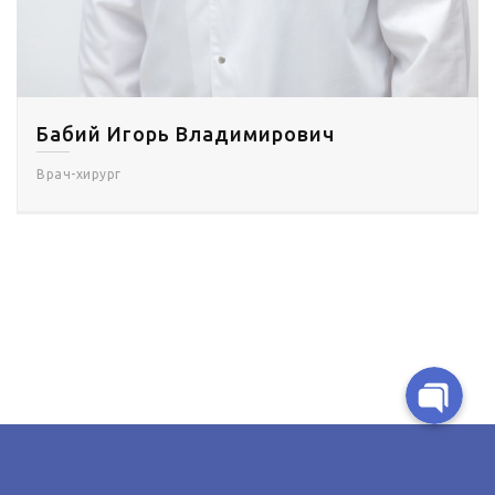
Telegram-бот для запису
Банас Валентина Васильевна
Viber
Врач-педиатр
Telegram
Facebook Messenge