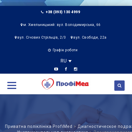
+38 (093) 130 4999
м. Хмельницький: вул. Володимирська, 66
вул. Січових Стрільців, 2/3
вул. Свободи, 22а
Графік роботи
RU
Skip
to
content
Приватна поліклініка ProfiMed
>
Диагностическое подра