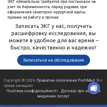
ЭКГ обязательно требуется при постановке на
учет по беременности, перед родами, при
оформлении санаторно-курортной карты,
приеме на работу и прочее.
Telegram-бот для запису
Записать ЭКГ у нас, получить
расшифровку исследования, вы
Viber
можете в удобное для вас время –
быстро, качественно и надежно!
Telegram
Записаться на обследование
Facebook Messenge
Copyright © 2026
Приватна поліклініка ProfiMed.
Всі
права захищені
Політика конфіденційності
Договір про надання
медичних послуг