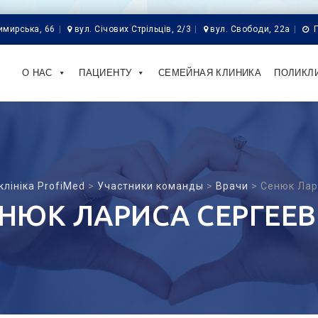
имирська, 66
вул. Січових Стрільців, 2/3
вул. Свободи, 22а
Skip
to
О НАС
ПАЦИЕНТУ
СЕМЕЙНАЯ КЛИНИКА
ПОЛИКЛ
content
клініка ProfiMed
>
Участники команды
>
Врачи
>
Сенюк Лар
НЮК ЛАРИСА СЕРГЕЕ