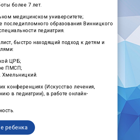
оты более 7 лет.
ьном медицинском университете;
ре последипломного образования Винницкого
специальности педиатрия.
ист, быстро находящий подход к детям и
лями:
кой ЦРБ;
ре ПМСП;
г. Хмельницкий.
их конференциях (Искусство лечения,
ию в педиатрии), в работе онлайн-
ность.
е ребенка