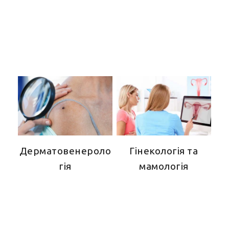
Дерматовенероло
Гінекологія та
гія
мамологія