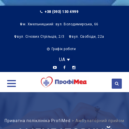
+38 (093) 130 4999
м. Хмельницький: вул. Володимирська, 66
вул. Січових Стрільців, 2/3
вул. Свободи, 22а
Графік роботи
UA
Skip
to
content
Приватна поліклініка ProfiMed
>
Амбулаторний прийом