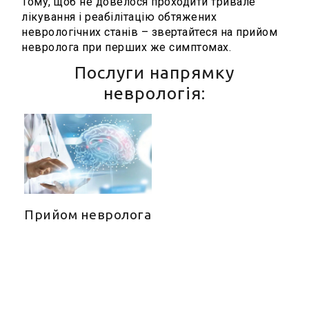
Тому, щоб не довелося проходити тривале
лікування і реабілітацію обтяжених
неврологічних станів – звертайтеся на прийом
невролога при перших же симптомах.
Послуги напрямку
неврологія:
Прийом невролога
Telegram-бот для запису