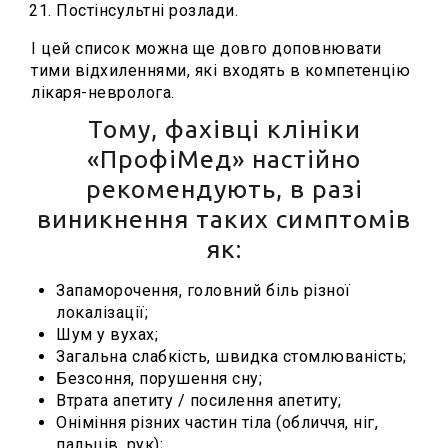
Постінсультні розлади.
І цей список можна ще довго доповнювати
тими відхиленнями, які входять в компетенцію
лікаря-невролога.
Тому, фахівці клініки
«ПрофіМед» настійно
рекомендують, в разі
виникнення таких симптомів
як:
Запаморочення, головний біль різної
локалізації;
Шум у вухах;
Загальна слабкість, швидка стомлюваність;
Безсоння, порушення сну;
Втрата апетиту / посилення апетиту;
Оніміння різних частин тіла (обличчя, ніг,
пальців, рук);