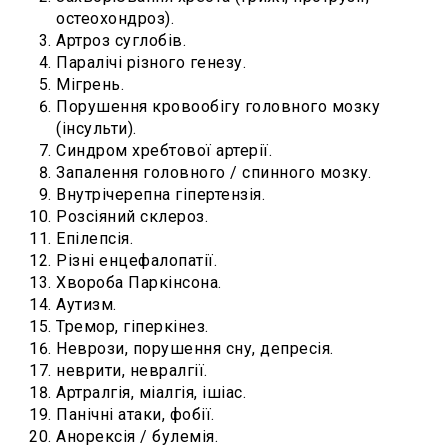
остеохондроз).
Артроз суглобів.
Паралічі різного генезу.
Мігрень.
Порушення кровообігу головного мозку
(інсульти).
Синдром хребтової артерії.
Запалення головного / спинного мозку.
Внутрічерепна гіпертензія.
Розсіяний склероз.
Епілепсія.
Різні енцефалопатії.
Хвороба Паркінсона.
Аутизм.
Тремор, гіперкінез.
Неврози, порушення сну, депресія.
неврити, невралгії.
Артралгія, міалгія, ішіас.
Панічні атаки, фобії.
Анорексія / булемія.