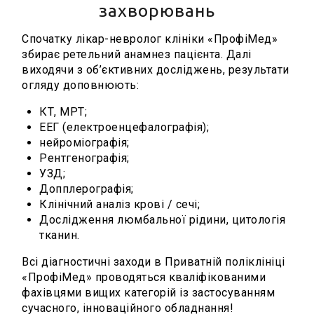
захворювань
Спочатку лікар-невролог клініки «ПрофіМед»
збирає ретельний анамнез пацієнта. Далі
виходячи з об’єктивних досліджень, результати
огляду доповнюють:
КТ, МРТ;
ЕЕГ (електроенцефалографія);
нейроміографія;
Рентгенографія;
УЗД;
Допплерографія;
Клінічний аналіз крові / сечі;
Дослідження люмбальної рідини, цитологія
тканин.
Всі діагностичні заходи в Приватній поліклініці
«ПрофіМед» проводяться кваліфікованими
фахівцями вищих категорій із застосуванням
сучасного, інноваційного обладнання!