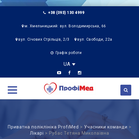
+38 (093) 130 4999
м. Хмельницький: вул. Володимирська, 66
вул. Січових Стрільців, 2/3
вул. Свободи, 22а
Графік роботи
UA
Skip
to
content
Приватна поліклініка ProfiMed
>
Учасники команди
>
Лікарі
>
Рубас Тетяна Миколаївна