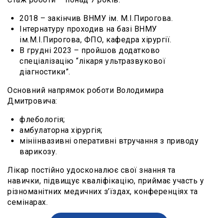
2018 – закінчив ВНМУ iм. М.І.Пирогова.
Інтернатуру проходив на базі ВНМУ
ім.М.І.Пирогова, ФПО, кафедра хірургії.
В грудні 2023 – пройшов додатково
спеціалізацію “лікаря ультразвукової
діагностики”.
Основний напрямок роботи Володимира
Дмитровича:
флебологія;
амбулаторна хірургія;
мініінвазивні оперативні втручання з приводу
варикозу.
Telegram-бот для запису
Лікар постійно удосконалює свої знання та
навички, підвищує кваліфікацію, приймає участь у
різноманітних медичних з’їздах, конференціях та
Viber
семінарах.