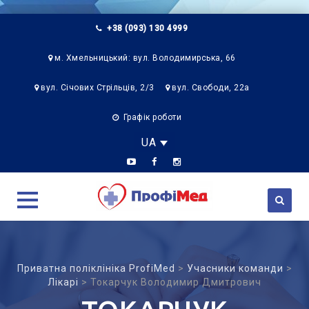
+38 (093) 130 4999
м. Хмельницький: вул. Володимирська, 66
вул. Січових Стрільців, 2/3
вул. Свободи, 22а
Графік роботи
UA
Skip
to
content
Приватна поліклініка ProfiMed
>
Учасники команди
>
Лікарі
>
Токарчук Володимир Дмитрович